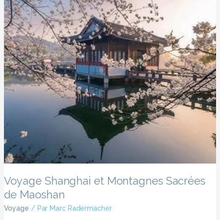
Voyage Shanghai et Montagnes Sacrées
de Maoshan
Voyage
/ Par
Marc Radermacher