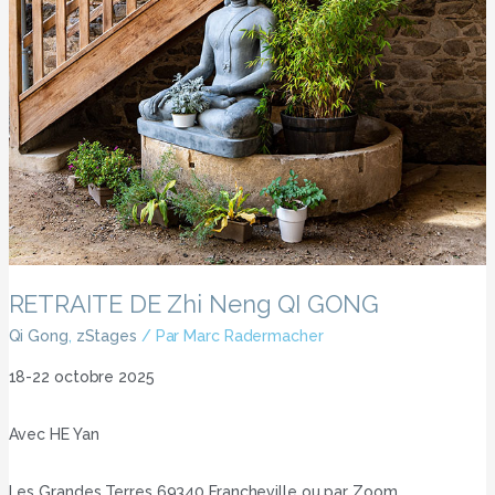
RETRAITE DE Zhi Neng QI GONG
Qi Gong
,
zStages
/ Par
Marc Radermacher
18-22 octobre 2025
Avec HE Yan
Les Grandes Terres 69340 Francheville ou par Zoom